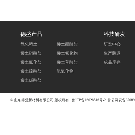
德盛产品
科技研发
氧化稀土
稀土醋酸盐
研发中心
稀土硝酸盐
稀土氟化物
生产装运
稀土氯化盐
稀土草酸盐
成品库存
稀土硫酸盐
氢氧化物
稀土碳酸盐
© 山东德盛新材料有限公司 版权所有
鲁ICP备16028516号-2
鲁公网安备370897