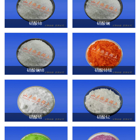
硝酸铈
硝酸镧
硝酸镧铈
硝酸铈铵
硝酸锆
硝酸钇