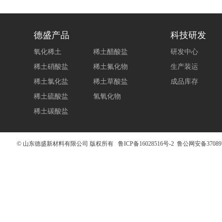
德盛产品
科技研发
氧化稀土
稀土醋酸盐
研发中心
稀土硝酸盐
稀土氟化物
生产装运
稀土氯化盐
稀土草酸盐
成品库存
稀土硫酸盐
氢氧化物
稀土碳酸盐
© 山东德盛新材料有限公司 版权所有
鲁ICP备16028516号-2
鲁公网安备370897